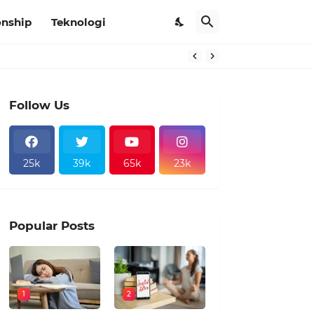
onship
Teknologi
Follow Us
25k
39k
65k
23k
Popular Posts
1
2