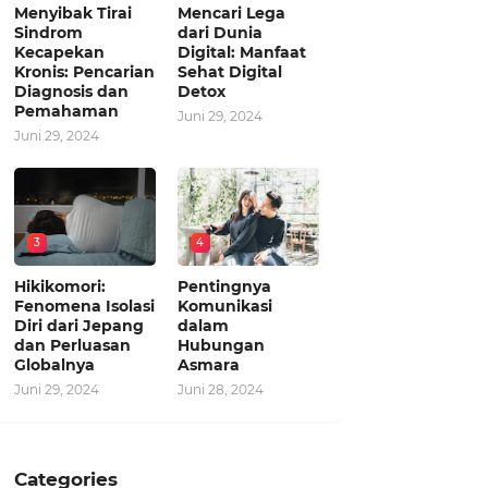
Menyibak Tirai
Mencari Lega
Sindrom
dari Dunia
Kecapekan
Digital: Manfaat
Kronis: Pencarian
Sehat Digital
Diagnosis dan
Detox
Pemahaman
Juni 29, 2024
Juni 29, 2024
3
4
Hikikomori:
Pentingnya
Fenomena Isolasi
Komunikasi
Diri dari Jepang
dalam
dan Perluasan
Hubungan
Globalnya
Asmara
Juni 29, 2024
Juni 28, 2024
Categories