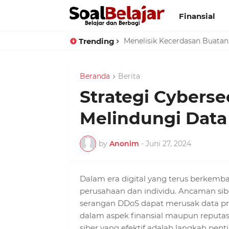
Finansial
Trending
Menyibak Tirai Sindrom Kec
Beranda
Berita
Strategi Cyberse
Melindungi Data
by
Anonim
-
Juni 27, 2024
Dalam era digital yang terus berkemb
perusahaan dan individu. Ancaman sibe
serangan DDoS dapat merusak data pri
dalam aspek finansial maupun reputas
siber yang efektif adalah langkah pent