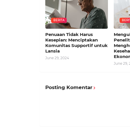
BERITA
BERI
Penuaan Tidak Harus
Mengu
Kesepian: Menciptakan
Penelit
Komunitas Supportif untuk
Mengh
Lansia
Keseha
Ekono
June 29, 2024
June 29,
Posting Komentar