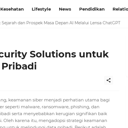
Kesehatan
Lifestyle
News
Pendidikan
Relati
apekan Kronis: Pencarian Diagnosis dan Pemahaman
curity Solutions untuk
 Pribadi
ang, keamanan siber menjadi perhatian utama bagi
r seperti malware, ransomware, phishing, dan
badi serta menyebabkan kerugian signifikan baik
i. Oleh karena itu, mengadopsi strategi keamanan
ing untuk melindungi data pribadi. Berikut adalah