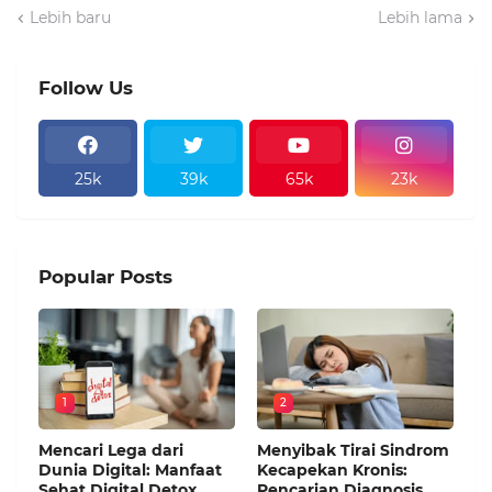
Lebih baru
Lebih lama
Follow Us
25k
39k
65k
23k
Popular Posts
1
2
Mencari Lega dari
Menyibak Tirai Sindrom
Dunia Digital: Manfaat
Kecapekan Kronis:
Sehat Digital Detox
Pencarian Diagnosis