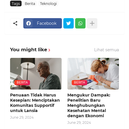
Tags
Berita
Teknologi
Facebook
You might like
Lihat semua
BERITA
BERITA
Penuaan Tidak Harus
Mengukur Dampak:
Kesepian: Menciptakan
Penelitian Baru
Komunitas Supportif
Menghubungkan
untuk Lansia
Kesehatan Mental
dengan Ekonomi
June 29, 2024
June 29, 2024