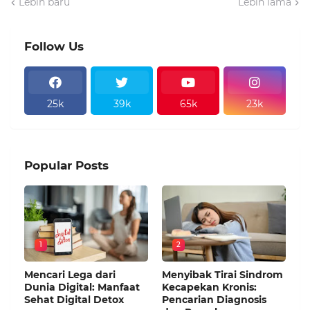
Lebih baru
Lebih lama
Follow Us
25k
39k
65k
23k
Popular Posts
1
2
Mencari Lega dari
Menyibak Tirai Sindrom
Dunia Digital: Manfaat
Kecapekan Kronis:
Sehat Digital Detox
Pencarian Diagnosis