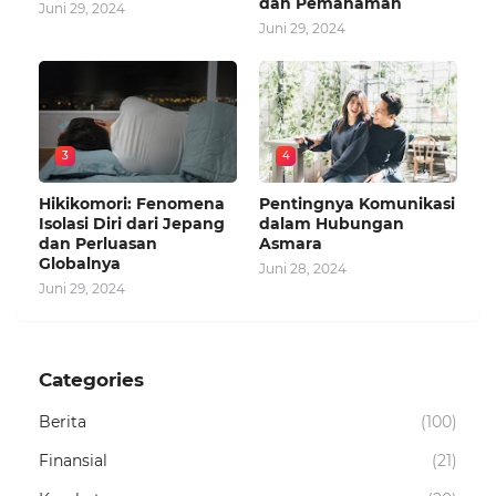
dan Pemahaman
Juni 29, 2024
Juni 29, 2024
3
4
Hikikomori: Fenomena
Pentingnya Komunikasi
Isolasi Diri dari Jepang
dalam Hubungan
dan Perluasan
Asmara
Globalnya
Juni 28, 2024
Juni 29, 2024
Categories
Berita
(100)
Finansial
(21)