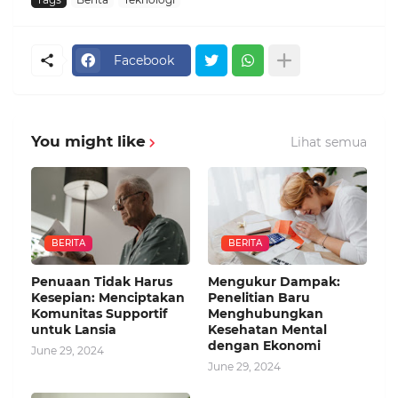
Facebook
You might like
Lihat semua
BERITA
BERITA
Penuaan Tidak Harus
Mengukur Dampak:
Kesepian: Menciptakan
Penelitian Baru
Komunitas Supportif
Menghubungkan
untuk Lansia
Kesehatan Mental
dengan Ekonomi
June 29, 2024
June 29, 2024